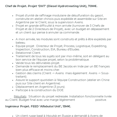
Chef de Projet. Projet ‘DHT’ (Diesel Hydrotreating Unit), 70M€.
Projet d’unité de raffinage modulaire de désulfuration du gasoil,
construite en atelier chinois puis expédiée et assemblée sur Site en
Argentine par le Client, sous la supervision Axens.
Projet en grande difficulté à mon arrivée (turnover de 3 Chefs de
Projet et de 2 Directeurs de Projet), avec un budget en dépassement
et un client qui pense à annuler sa commande.
A mon arrivée, les modules sont construits et prêts à être expédiés par
bateau.
Equipe projet : Directeur de Projet, Process, Logistique, Expediting,
Inspection, Construction, EIA, Bureau d’Etudes.
Relationnel Client.
Traitement de tous les sujets soit par moi-même, soit en délégant au
bon service de l’équipe projet, selon la problématique.
Valide tous les délivrables projet.
Demande le remplacement du BE Jacobs en Inde par un BE français
bien plus efficace et moins cher.
Gestion des claims (Client -> Axens mais également Axens -> Sous-
traitant).
Assure le support quotidien à l’équipe Construction (atelier en Chine
puis sur Site client en Argentine).
Déplacement en Argentine (3 jours).
Participe à la construction du DOE.
Résultats
: Situation du projet redressée. Installation fonctionnelle livrée
au Client. Budget final avec une marge légèrement positive.
Ingénieur Projet. FEED ‘Alfabutol Unit’, 15M€.
Un client russe basé à Irkoutsk en Russie a demandé à Axens de