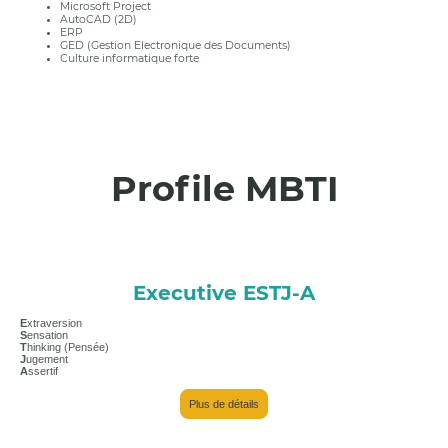
Microsoft Project
AutoCAD (2D)
ERP
GED (Gestion Electronique des Documents)
Culture informatique forte
Profile MBTI
Executive ESTJ-A
E
xtraversion
S
ensation
T
hinking (Pensée)
J
ugement
A
ssertif
Plus de détails